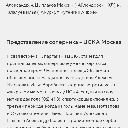
Александр, н. Цыплаков Максим («Айлендерс» НХЛ), н.
Талалуев Илья («Амур»), т. Кутейкин Андрей.
Представление соперника – ЦСКА Москва
Новая встреча «Спартака» и ЦСКА станет для
принципиальных соперников уже четвёртой за
последнее время! Напомним, что ещё 25 августа
обновлённые команды под руководством Алексея
Жамнова и Ильи Воробьёва впервые встретились в
«закрытом матче» в гостях у ЦСКА. Уступая по ходу
матча в два гола (0:2 и 1:3), спартаковцы включились в
третьем периоде, когда на голы Каменева, Полтапова
и Окулова ответили Павел Порядин, Александр
Пашин и Александр Беляев – тренировочное дерби
дошло до серии буллитов, где первую летнюю победу