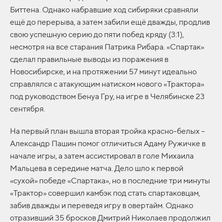
Биттена. Однако набравшие ход сибиряки сравняли
ещё до перерыва, а затем забили ещё дважды, продлив
свою успешную серию до пяти побед кряду (3:1),
несмотря на все старания Патрика Рибара. «Спартак»
сделал правильные выводы из поражения в
Новосибирске, и на протяжении 57 минут идеально
справлялся с атакующим натиском нового «Трактора»
под руководством Бенуа Гру, на игре в Челябинске 23
сентября.
На первый план вышла вторая тройка красно-белых –
Александр Пашин помог отличиться Адаму Ружичке в
начале игры, а затем ассистировал в голе Михаила
Мальцева в середине матча. Дело шло к первой
«сухой» победе «Спартака», но в последние три минуты
«Трактор» совершил камбэк под стать спартаковцам,
забив дважды и переведя игру в овертайм. Однако
отразивший 35 бросков Дмитрий Николаев продолжил