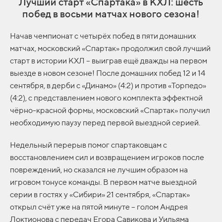
Лучший старт «Спартака» в КХЛ: шесть
побед в восьми матчах нового сезона!
Начав чемпионат с четырёх побед в пяти домашних
матчах, московский «Спартак» продолжил свой лучший
старт в истории КХЛ – выиграв ещё дважды на первом
выезде в новом сезоне! После домашних побед 12 и 14
сентября, в дерби с «Динамо» (4:2) и против «Торпедо»
(4:2), с представлением нового комплекта эффектной
чёрно-красной формы, московский «Спартак» получил
необходимую паузу перед первой выездной серией.
Недельный перерыв помог спартаковцам с
восстановлением сил и возвращением игроков после
повреждений, но сказался не лучшим образом на
игровом тонусе команды. В первом матче выездной
серии в гостях у «Сибири» 21 сентября, «Спартак»
открыл счёт уже на пятой минуте – голом Андрея
Локтионова с передач Егора Савикова и Уильяма