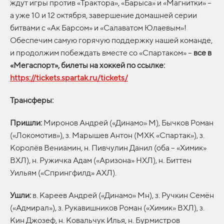
ждут игры против «Трактора», «Барыса» и «Магнитки» –
а уже 10 и 12 октября, завершение домашней серии
битвами с «Ак Барсом» и «Салаватом Юлаевым»!
Обеспечим самую горячую поддержку нашей команде,
и продолжим побеждать вместе со «Спартаком» –
все в
«Мегаспорт», билеты на хоккей по ссылке:
https://tickets.spartak.ru/tickets/
Трансферы:
Пришли:
Миронов Андрей («Динамо» М), Бычков Роман
(«Локомотив»), з. Марышев Антон (МХК «Спартак»), з.
Королёв Вениамин, н. Пивчулин Данил (оба – «Химик»
ВХЛ), н. Ружичка Адам («Аризона» НХЛ), н. Биттен
Уильям («Спрингфилд» АХЛ).
Ушли:
в. Кареев Андрей («Динамо» Мн), з. Ручкин Семён
(«Адмирал»), з. Рукавишников Роман («Химик» ВХЛ), з.
Кин Джозеф, н. Ковальчук Илья, н. Бурмистров