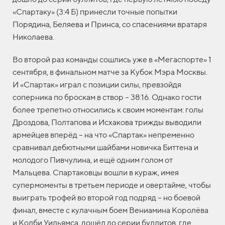
«Спартаку» (3:4 Б) принесли точные попытки
Порядина, Беляева и Принса, со спасениями вратаря
Николаева.
Во второй раз команды сошлись уже в «Мегаспорте» 1
сентября, в финальном матче за Кубок Мэра Москвы.
И «Спартак» играл с позиции силы, превзойдя
соперника по броскам в створ – 38:16. Однако гости
более трепетно относились к своим моментам: голы
Дроздова, Полтапова и Исхакова трижды выводили
армейцев вперёд – на что «Спартак» непременно
сравнивал дебютными шайбами новичка Биттена и
молодого Пивчулина, и ещё одним голом от
Мальцева. Спартаковцы вошли в кураж, имея
супермоменты в третьем периоде и овертайме, чтобы
выиграть трофей во второй год подряд – но боевой
финал, вместе с кулачным боем Вениамина Королёва
и Колби Уильямса, дошёл до серии буллитов, где