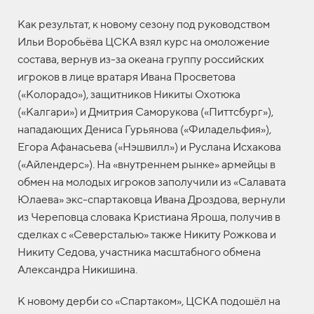
Как результат, к новому сезону под руководством
Ильи Воробьёва ЦСКА взял курс на омоложение
состава, вернув из-за океана группу российских
игроков в лице вратаря Ивана Просветова
(«Колорадо»), защитников Никиты Охотюка
(«Калгари») и Дмитрия Саморукова («Питтсбург»),
нападающих Дениса Гурьянова («Филадельфия»),
Егора Афанасьева («Нэшвилл») и Руслана Исхакова
(«Айлендерс»). На «внутреннем рынке» армейцы в
обмен на молодых игроков заполучили из «Салавата
Юлаева» экс-спартаковца Ивана Дроздова, вернули
из Череповца словака Кристиана Яроша, получив в
сделках с «Северсталью» также Никиту Рожкова и
Никиту Седова, участника масштабного обмена
Александра Никишина.
К новому дерби со «Спартаком», ЦСКА подошёл на