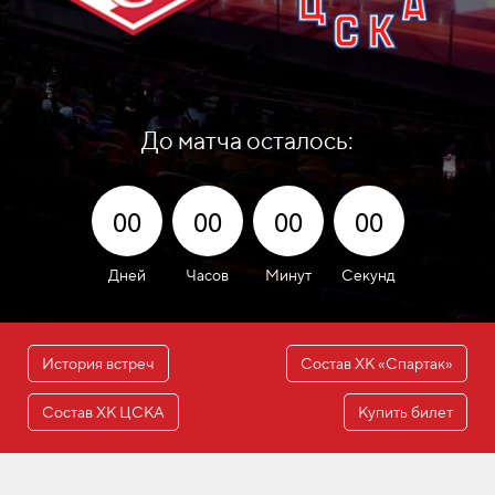
До матча осталось:
00
00
00
00
Дней
Часов
Минут
Секунд
История встреч
Состав ХК «Спартак»
Состав ХК ЦСКА
Купить билет