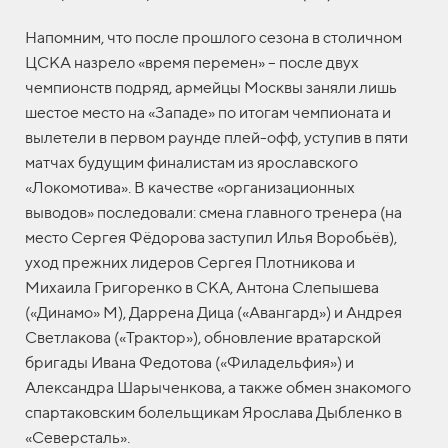
Напомним, что после прошлого сезона в столичном
ЦСКА назрело «время перемен» – после двух
чемпионств подряд, армейцы Москвы заняли лишь
шестое место на «Западе» по итогам чемпионата и
вылетели в первом раунде плей-офф, уступив в пяти
матчах будущим финалистам из ярославского
«Локомотива». В качестве «организационных
выводов» последовали: смена главного тренера (на
место Сергея Фёдорова заступил Илья Воробьёв),
уход прежних лидеров Сергея Плотникова и
Михаила Григоренко в СКА, Антона Слепышева
(«Динамо» М), Даррена Дица («Авангард») и Андрея
Светлакова («Трактор»), обновление вратарской
бригады Ивана Федотова («Филадельфия») и
Александра Шарыченкова, а также обмен знакомого
спартаковским болельщикам Ярослава Дыбленко в
«Северсталь».