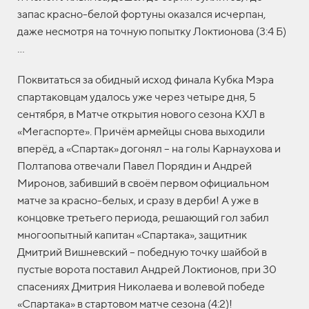
запас красно-белой фортуны оказался исчерпан,
даже несмотря на точную попытку Локтионова (3:4 Б)
…
Поквитаться за обидный исход финала Кубка Мэра
спартаковцам удалось уже через четыре дня, 5
сентября, в Матче открытия нового сезона КХЛ в
«Мегаспорте». Причём армейцы снова выходили
вперёд, а «Спартак» догонял – на голы Карнаухова и
Полтапова отвечали Павел Порядин и Андрей
Миронов, забивший в своём первом официальном
матче за красно-белых, и сразу в дерби! А уже в
концовке третьего периода, решающий гол забил
многоопытный капитан «Спартака», защитник
Дмитрий Вишневский – победную точку шайбой в
пустые ворота поставил Андрей Локтионов, при 30
спасениях Дмитрия Николаева и волевой победе
«Спартака» в стартовом матче сезона (4:2)!