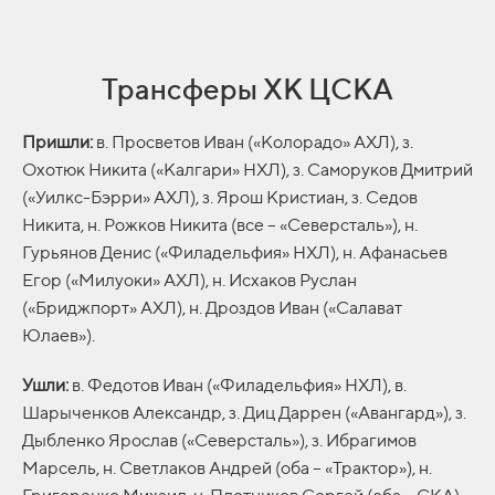
Трансферы ХК ЦСКА
Пришли:
в. Просветов Иван («Колорадо» АХЛ), з.
Охотюк Никита («Калгари» НХЛ), з. Саморуков Дмитрий
(«Уилкс-Бэрри» АХЛ), з. Ярош Кристиан, з. Седов
Никита, н. Рожков Никита (все – «Северсталь»), н.
Гурьянов Денис («Филадельфия» НХЛ), н. Афанасьев
Егор («Милуоки» АХЛ), н. Исхаков Руслан
(«Бриджпорт» АХЛ), н. Дроздов Иван («Салават
Юлаев»).
Ушли:
в. Федотов Иван («Филадельфия» НХЛ), в.
Шарыченков Александр, з. Диц Даррен («Авангард»), з.
Дыбленко Ярослав («Северсталь»), з. Ибрагимов
Марсель, н. Светлаков Андрей (оба – «Трактор»), н.