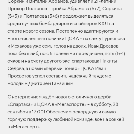
Соркин и Виталий Абрамов, удивляет и 21-летний
Прохор Полтапов – тройка Абрамова (6+7), Соркина
(5+5) и Полтапова (5+6) продолжает выделяться
среди лучших бомбардиров и снайперов КХЛ на
старте нового сезона. Постепенно адаптируются и
многочисленные новички ЦСКА – на счету Гурьянова
и Исхакова уже семь голов на двоих, Иван Дроздов
пока без шайб, но с 5 голевыми передачами, пять (1+4)
очков и на счету другого экс-спартаковца Никиты
Седова, а новый «первый номер» ЦСКА Иван
Просветов успел составить надёжный тандем с
молодым Дмитрием Гамзиным.
С нетерпением ждём нового столичного дерби
«Спартака» и ЦСКА в «Мегаспорте» – в субботу, 28
сентября в 17:00! Обеспечим рекордную и самую
горячую поддержку любимой команде, все на хоккей
в «Мегаспорт»