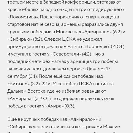
третьем месте в Западной конференции, отставая от
красно-белых на одно очко, и на три от лидирующего
«Локомотива». После поражения от спартаковцев в
стартовом матче сезона, армейцы разразились двумя
крупными победами в Москве над «Адмиралом» (6:2) и
«Сибирью» (8:2). Следом ЦСКА не удержал
преимущество в домашнем матче с «Торпедо» (3:4 ОТ)
и уступил в гостях у «Северстали» (4:2) – но в
последних четырёх матчах у армейцев три победы,
включая успех в домашнем дерби с «Динамо» 17
сентября (3:1). После ещё одной победы над
«Витязем» (3:2), 22 и 24 сентября ЦСКА гостил на
Дальнем Востоке, где не избежал реванша от
«Адмирала» (3:2 ОТ), но одержал первую «сухую»
победу в гостях у «Амура» (0:3).
Ещё в крупных победах над «Адмиралом» и
«Сибирью» успели отличиться хет-триками Максим