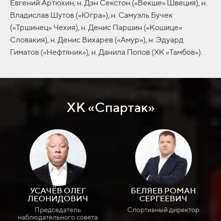
Евгений Артюхин, н. Дэн Секстон («Векше» Швеция), н.
Владислав Шутов («Югра»), н. Самуэль Бучек
(«Тршинец» Чехия), н. Денис Паршин («Кошице»
Словакия), н. Денис Вихарев («Амур»), н. Эдуард
Гиматов («Нефтяник»), н. Данила Попов (ХК «Тамбов»).
ХК «Спартак»
УСАЧЁВ ОЛЕГ
БЕЛЯЕВ РОМАН
ЛЕОНИДОВИЧ
СЕРГЕЕВИЧ
Председатель
Спортивный директор
наблюдательного совета