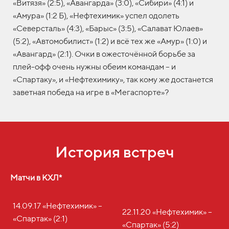
«Витязя» (2:5), «Авангарда» (3:0), «Сибири» (4:1) и
«Амура» (1:2 Б), «Нефтехимик» успел одолеть
«Северсталь» (4:3), «Барыс» (3:5), «Салават Юлаев»
(5:2), «Автомобилист» (1:2) и всё тех же «Амур» (1:0) и
«Авангард» (2:1). Очки в ожесточённой борьбе за
плей-офф очень нужны обеим командам – и
«Спартаку», и «Нефтехимику», так кому же достанется
заветная победа на игре в «Мегаспорте»?
История встреч
Матчи в КХЛ*
14.09.17 «Нефтехимик» –
22.11.20 «Нефтехимик» –
«Спартак» (2:1)
«Спартак» (5:2)