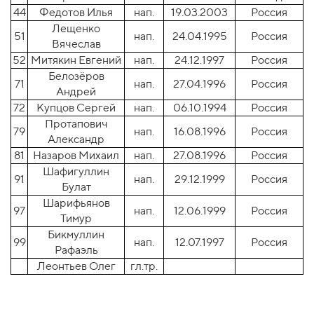
44
Федотов Илья
нап.
19.03.2003
Россия
Лещенко
51
нап.
24.04.1995
Россия
Вячеслав
52
Митякин Евгений
нап.
24.12.1997
Россия
Белозёров
71
нап.
27.04.1996
Россия
Андрей
72
Купцов Сергей
нап.
06.10.1994
Россия
Протапович
79
нап.
16.08.1996
Россия
Александр
81
Назаров Михаил
нап.
27.08.1996
Россия
Шафигуллин
91
нап.
29.12.1999
Россия
Булат
Шарифьянов
97
нап.
12.06.1999
Россия
Тимур
Бикмуллин
99
нап.
12.07.1997
Россия
Рафаэль
Леонтьев Олег
гл.тр.