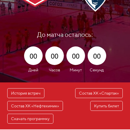
До матча осталось:
00
00
00
00
Дней
Часов
Минут
Секунд
История встреч
Состав ХК «Спартак»
Состав ХК «Нефтехимик»
Купить билет
Скачать программку