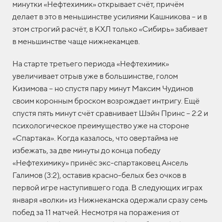
минутки «Нефтехимик» открывает счёт, причём
делает в это в меньшинстве усилиями Кашникова – и в
этом строгий расчёт, в КХЛ только «Сибирь» забивает
в меньшинстве чаще нижнекамцев.
На старте третьего периода «Нефтехимик»
увеличивает отрыв уже в большинстве, голом
Кизимова – но спустя пару минут Максим Чудинов
своим коронным броском возрождает интригу. Ещё
спустя пять минут счёт сравнивает Шэйн Принс – 2:2 и
психологическое преимущество уже на стороне
«Спартака». Когда казалось, что овертайма не
избежать, за две минуты до конца победу
«Нефтехимику» принёс экс-спартаковец Ансель
Галимов (3:2), оставив красно-белых без очков в
первой игре наступившего года. В следующих играх
января «волки» из Нижнекамска одержали сразу семь
побед за 11 матчей. Несмотря на поражения от