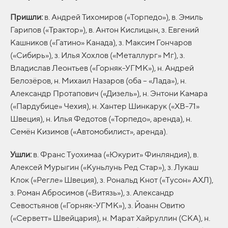
Пришли:
в. Андрей Тихомиров («Торпедо»), в. Эмиль
Гарипов («Трактор»), в. Антон Кислицын, з. Евгений
Кашников («Гатино» Канада), з. Максим Гончаров
(«Сибирь»), з. Илья Хохлов («Металлург» Мг), з.
Владислав Леонтьев («Горняк-УГМК»), н. Андрей
Белозёров, н. Михаил Назаров (оба – «Лада»), н.
Александр Протапович («Дизель»), н. Энтони Камара
(«Пардубице» Чехия), н. Хантер Шинкарук («ХВ-71»
Швеция), н. Илья Федотов («Торпедо», аренда), н.
Семён Кизимов («Автомобилист», аренда).
Ушли:
в. Франс Туохимаа («Юкурит» Финляндия), в.
Алексей Мурыгин («Куньлунь Ред Стар»), з. Лукаш
Клок («Регле» Швеция), з. Рональд Кнот («Тусон» АХЛ),
з. Роман Абросимов («Витязь»), з. Александр
Севостьянов («Горняк-УГМК»), з. Йоанн Овитю
(«Серветт» Швейцария), н. Марат Хайруллин (СКА), н.