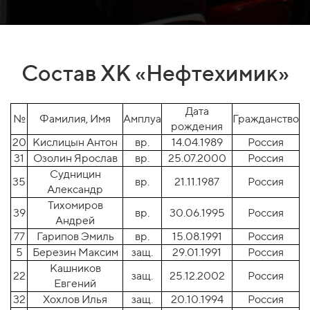
Состав ХК «Нефтехимик»
Дата
№
Фамилия, Имя
Амплуа
Гражданство
рождения
20
Кислицын Антон
вр.
14.04.1989
Россия
31
Озолин Ярослав
вр.
25.07.2000
Россия
Судницин
35
вр.
21.11.1987
Россия
Александр
Тихомиров
39
вр.
30.06.1995
Россия
Андрей
77
Гарипов Эмиль
вр.
15.08.1991
Россия
5
Березин Максим
защ.
29.01.1991
Россия
Кашников
22
защ.
25.12.2002
Россия
Евгений
32
Хохлов Илья
защ.
20.10.1994
Россия