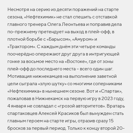
Несмотря на серию из десяти поражений на старте
сезона, «Нефтехимик» не стал спешить с отставкой
главного тренера Олега Леонтьева и поправив дела
по-прежнему претендует на выход в плей-офф, в
плотной борьбе с «Барысом», «Амуром» и
«Трактором». С каждым днём эти четыре команды
поочерёдно опережают друг друга в интригующей
гонке за восьмое место на «Востоке», где от зоны
плей-офф до последнего места – всего один шаг.
Мотивация нижнекамцев на выполнение заветной
цели сыграла «злую шутку» со многими соперниками
«Нефтехимика» в нынешнем сезоне. Вот и «Спартак»,
пожаловав в Нижнекамск на первую игру в 2023 году,
4 января не совладал с «грозой авторитетов». Вратарь
спартаковцев Алексей Красиков был вынужден стать
главным героем на старте игры, отразив сразу 15
бросков за первый период. Только к концу второй 20-