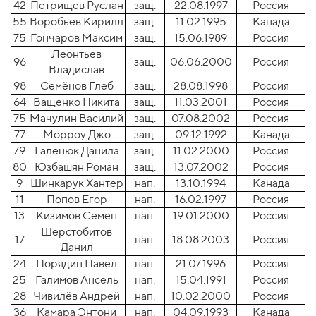
42
Петрищев Руслан
защ.
22.08.1997
Россия
55
Воробьёв Кирилл
защ.
11.02.1995
Канада
75
Гончаров Максим
защ.
15.06.1989
Россия
Леонтьев
96
защ.
06.06.2000
Россия
Владислав
98
Семёнов Глеб
защ.
28.08.1998
Россия
64
Ващенко Никита
защ.
11.03.2001
Россия
75
Мачулин Василий
защ.
07.08.2002
Россия
77
Морроу Джо
защ.
09.12.1992
Канада
79
Галенюк Данила
защ.
11.02.2000
Россия
80
Юзбашян Роман
защ.
13.07.2002
Россия
9
Шинкарук Хантер
нап.
13.10.1994
Канада
11
Попов Егор
нап.
16.02.1997
Россия
13
Кизимов Семён
нап.
19.01.2000
Россия
Шерстобитов
17
нап.
18.08.2003
Россия
Данил
24
Порядин Павел
нап.
21.07.1996
Россия
25
Галимов Ансель
нап.
15.04.1991
Россия
28
Чивилёв Андрей
нап.
10.02.2000
Россия
36
Камара Энтони
нап.
04.09.1993
Канада