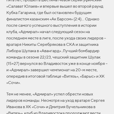
«Салават Юлаев» и впервые вышел во второй раунд
Кубка Гагарина, где был остановлен будущим
финалистом казанским «Ак Барсом» (2:4)… Однако
после самого успешного выступления в истории
клуба, «Адмирал» начал следующий сезон на
последнем месте в лиге, после ухода своих лидеров –
вратаря Никиты Серебрякова в СКА и защитника
Либора Шулака в «Авангард». Лучший бомбардир
команды в сезоне 22/23, чешский защитник Шулак
(15+27) вернулся во Владивосток уже в конце ноября –
и «Адмирал» завершил чемпионат на 20-м месте,
опередив в итоговой таблице «Витязь», «Барыс» и ХК
«Сочи».
Тем не менее, «Адмирал» успел обрести новых
лидеров команды. Несмотря на уход вратаря Сергея
Иванова в ХК «Сочи» и Дмитрия Бучельникова в
«Витязь», клуб из Владивостока продолжают вести