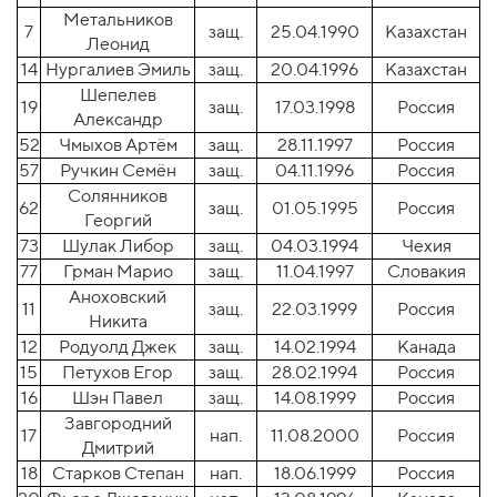
Метальников
7
защ.
25.04.1990
Казахстан
Леонид
14
Нургалиев Эмиль
защ.
20.04.1996
Казахстан
Шепелев
19
защ.
17.03.1998
Россия
Александр
52
Чмыхов Артём
защ.
28.11.1997
Россия
57
Ручкин Семён
защ.
04.11.1996
Россия
Солянников
62
защ.
01.05.1995
Россия
Георгий
73
Шулак Либор
защ.
04.03.1994
Чехия
77
Грман Марио
защ.
11.04.1997
Словакия
Аноховский
11
защ.
22.03.1999
Россия
Никита
12
Родуолд Джек
защ.
14.02.1994
Канада
15
Петухов Егор
защ.
28.02.1994
Россия
16
Шэн Павел
защ.
14.08.1999
Россия
Завгородний
17
нап.
11.08.2000
Россия
Дмитрий
18
Старков Степан
нап.
18.06.1999
Россия