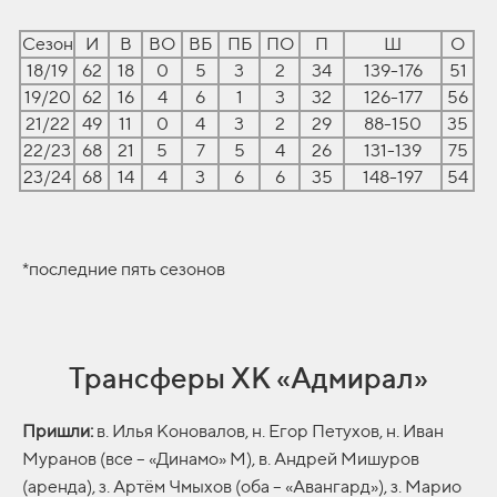
Сезон
И
В
ВО
ВБ
ПБ
ПО
П
Ш
О
18/19
62
18
0
5
3
2
34
139-176
51
19/20
62
16
4
6
1
3
32
126-177
56
21/22
49
11
0
4
3
2
29
88-150
35
22/23
68
21
5
7
5
4
26
131-139
75
23/24
68
14
4
3
6
6
35
148-197
54
*последние пять сезонов
Трансферы ХК «Адмирал»
Пришли:
в. Илья Коновалов, н. Егор Петухов, н. Иван
Муранов (все – «Динамо» М), в. Андрей Мишуров
(аренда), з. Артём Чмыхов (оба – «Авангард»), з. Марио