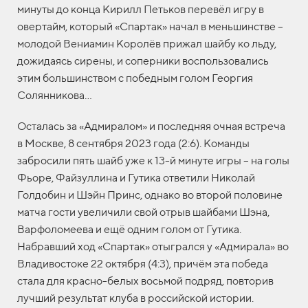
минуты до конца Кирилл Петьков перевёл игру в
овертайм, который «Спартак» начал в меньшинстве –
молодой Вениамин Королёв прижал шайбу ко льду,
дожидаясь сирены, и соперники воспользовались
этим большинством с победным голом Георгия
Солянникова…
Осталась за «Адмиралом» и последняя очная встреча
в Москве, 8 сентября 2023 года (2:6). Команды
забросили пять шайб уже к 13-й минуте игры – на голы
Фьоре, Файзуллина и Гутика ответили Николай
Голдобин и Шэйн Принс, однако во второй половине
матча гости увеличили свой отрыв шайбами Шэна,
Варфоломеева и ещё одним голом от Гутика.
Набравший ход «Спартак» отыгрался у «Адмирала» во
Владивостоке 22 октября (4:3), причём эта победа
стала для красно-белых восьмой подряд, повторив
лучший результат клуба в российской истории.