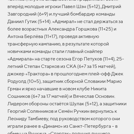
вперёд молодые игроки Павел Шэн (5+12), Дмитрий
Завгородний (6+9) и лучший бомбардир команды
Даниил Гутик (5+14). «Адмирал» не стал держаться за
более возрастных Александра Горшкова (11+25) и
Антона Берлёва (11+17), проведя активную
трансферную кампанию, в результате которой
новичками команды стали главный снайпер
«Адмирала» на старте сезона Егор Петухов (11+4), 25-
летний Степан Старков из СКА (6+7 за 15 матчей),
джокер «Трактора» в прошлогоднем плей-офф Джек
Родуолд (10+5), защитник сборной Словакии Марио
Грман и ярко начавшие в новом клубе Никита
Сошников (6+7 за 17 матчей) и Вячеслав Основин.
Лидером обороны остаётся Шулак (5+12), а защитники
Георгий Солянников и Семён Ручкин вернулись к
Леониду Тамбиеву, под руководством которого они
играли ранее в «Динамо» из Санкт-Петербурга – в
обмен на Ручкина, «Спартак» получил лучшего