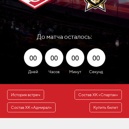
До матча осталось:
00
00
00
00
Дней
Часов
Минут
Секунд
История встреч
Состав ХК «Спартак»
Состав ХК «Адмирал»
Купить билет