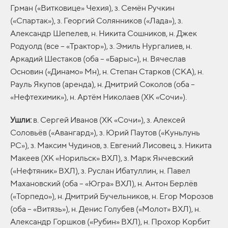
Грман («Витковице» Чехия), з. Семён Ручкин
(«Спартак»), з. Георгий Солянников («Лада»), з.
Александр Шепелев, н. Никита Сошников, н. Джек
Родуолд (все – «Трактор»), з. Эмиль Нургалиев, н.
Аркадий Шестаков (оба – «Барыс»), н. Вячеслав
Основин («Динамо» Мн), н. Степан Старков (СКА), н.
Рауль Якупов (аренда), н. Дмитрий Соколов (оба –
«Нефтехимик»), н. Артём Николаев (ХК «Сочи»).
Ушли:
в. Сергей Иванов (ХК «Сочи»), з. Алексей
Соловьёв («Авангард»), з. Юрий Паутов («Куньлунь
РС»), з. Максим Чудинов, з. Евгений Лисовец, з. Никита
Макеев (ХК «Норильск» ВХЛ), з. Марк Янчевский
(«Нефтяник» ВХЛ), з. Руслан Ибатуллин, н. Павел
Махановский (оба – «Югра» ВХЛ), н. Антон Берлёв
(«Торпедо»), н. Дмитрий Бучельников, н. Егор Морозов
(оба – «Витязь»), н. Денис Голубев («Молот» ВХЛ), н.
Александр Горшков («Рубин» ВХЛ), н. Прохор Корбит