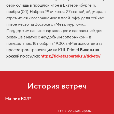
серию лишь в прошлой игре в Екатеринбурге 16
ноября (0:1). Набрав 29 очков за 27 матчей, «Адмирал»
стремиться к возвращению в плей-офф, деля сейчас
пятое место на Востоке с «Металлургом»...
Поддержим наших спартаковцев и сделаем всё для
реванша в матче с неудобным соперником – в
понедельник, 18 ноября в 19:30, в «Мегаспорте» и за
просмотром трансляции на KHL Prime!
Билеты на
хоккей по ссылке:
https://tickets.spartak.ru/tickets/
История встреч
Матчи в КХЛ*
09.01.22 «Адмирал» –