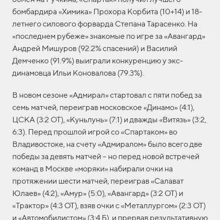
бомбардира «Химика» Прохора Корбита (10+14) и 18-
летнего силового форварда Степана Тарасенко. На
«последнем рубеже» знакомые по игре за «Авангард»
Андрей Мишуров (92.2% спасений) и Василий
Демченко (91.9%) выиграли конкуренцию у экс-
динамовца Ильи Коновалова (79.3%).
В новом сезоне «Адмирал» стартовал с пяти побед за
семь матчей, переиграв московское «Динамо» (4:1),
ЦСКА (3:2 ОТ), «Куньлунь» (7:1) и дважды «Витязь» (3:2,
6:3). Перед прошлой игрой со «Спартаком» во
Владивостоке, на счету «Адмиралом» было всего две
победы за девять матчей – но перед новой встречей
команд в Москве «моряки» набирали очки на
протяжении шести матчей, переиграв «Салават
Юлаев» (4:2), «Амур» (5:0), «Авангард» (3:2 ОТ) и
«Трактор» (4:3 ОТ), взяв очки с «Металлургом» (2:3 ОТ)
и «Автомобилистом» (3:4 Б), и прервав результативную