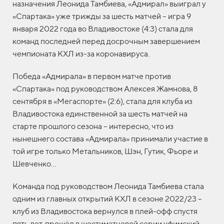
назначения Леонида Тамбиева, «Адмирал» выиграл у
«Спартака» уже трижды за шесть матчей – игра 9
января 2022 года во Владивостоке (4:3) стала для
команд последней перед досрочным завершением
чемпионата КХЛ из-за коронавируса.
Победа «Адмирала» в первом матче против
«Спартака» под руководством Алексея Жамнова, 8
сентября в «Мегаспорте» (2:6), стала для клуба из
Владивостока единственной за шесть матчей на
старте прошлого сезона – интересно, что из
нынешнего состава «Адмирала» принимали участие в
той игре только Метальников, Шэн, Гутик, Фьоре и
Шевченко...
Команда под руководством Леонида Тамбиева стала
одним из главных открытий КХЛ в сезоне 2022/23 –
клуб из Владивостока вернулся в плей-офф спустя
пять лет, прошёл в шестиматчевой серии уфимский