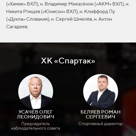
(«Химик» ВХЛ), н. Владимир Михасёнок («АКМ» ВХЛ), н.
Никита Ртищев («Юнисон» ВХЛ), н. Клиффорд Пу
(«Дукла» Словакия), н. Сергей Шмелёв, н. Антон
Сагадеев.
ХК «Спартак»
УСАЧЁВ ОЛЕГ
БЕЛЯЕВ РОМАН
ЛЕОНИДОВИЧ
СЕРГЕЕВИЧ
Председатель
Спортивный директор
наблюдательного совета