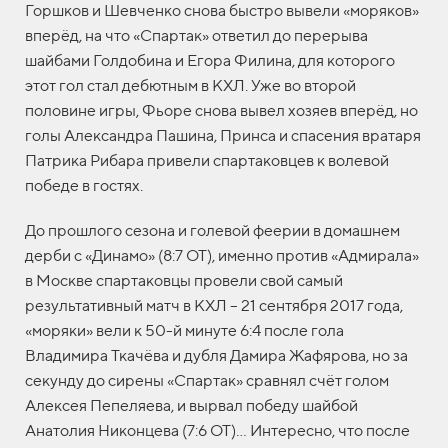
Горшков и Шевченко снова быстро вывели «моряков»
вперёд, на что «Спартак» ответил до перерыва
шайбами Голдобина и Егора Филина, для которого
этот гол стал дебютным в КХЛ. Уже во второй
половине игры, Фьоре снова вывел хозяев вперёд, но
голы Александра Пашина, Принса и спасения вратаря
Патрика Рибара привели спартаковцев к волевой
победе в гостях.
До прошлого сезона и голевой феерии в домашнем
дерби с «Динамо» (8:7 ОТ), именно против «Адмирала»
в Москве спартаковцы провели свой самый
результативный матч в КХЛ – 21 сентября 2017 года,
«моряки» вели к 50-й минуте 6:4 после гола
Владимира Ткачёва и дубля Дамира Жафярова, но за
секунду до сирены «Спартак» сравнял счёт голом
Алексея Пепеляева, и вырвал победу шайбой
Анатолия Никонцева (7:6 ОТ)… Интересно, что после