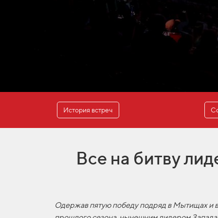
История встреч
Со
Все на битву лид
Одержав пятую победу подряд в Мытищах и в
прошлого сезона, нынешним лидером Запада 