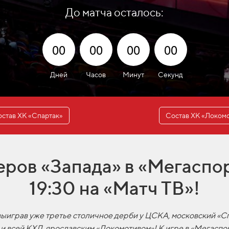
До матча осталось:
00
00
00
00
Дней
Часов
Минут
Секунд
став ХК «Спартак»
Состав ХК «Локом
еров «Запада» в «Мегаспор
19:30 на «Матч ТВ»!
ыиграв уже третье столичное дерби у ЦСКА, московский «Сп
и всей КХЛ, ярославским «Локомотивом»! К игре в «Мегаспо