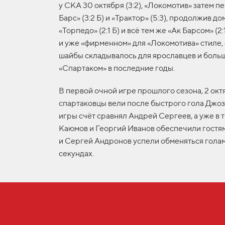
у СКА 30 октября (3:2), «Локомотив» затем п
Барс» (3:2 Б) и «Трактор» (5:3), продолжив 
«Торпедо» (2:1 Б) и всё тем же «Ак Барсом» (2:
и уже «фирменном» для «Локомотива» стиле, 
шайбы складывалось для ярославцев и больш
«Спартаком» в последние годы.
В первой очной игре прошлого сезона, 2 окт
спартаковцы вели после быстрого гола Джоз
игры счёт сравнял Андрей Сергеев, а уже в
Каюмов и Георгий Иванов обеспечили гостям
и Сергей Андронов успели обменяться гола
секундах.