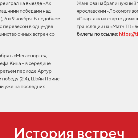
ереиграл на выезде «Ак
Жамнова набрали нужный т
домашними победами над
ярославским «Локомотивом
1), 6 и 9 ноября. В подобном
«Спартак» на старте домаш
с перевесом в одну-две
трансляции на «Матч ТВ» во
инство очных встреч со
билеты по ссылке:
https://t
ября в «Мегаспорте»,
ефа Кина – в середине
 третьем периоде Артур
 победу (2:4), Шэйн Принс
ми уже на последних
История встреч