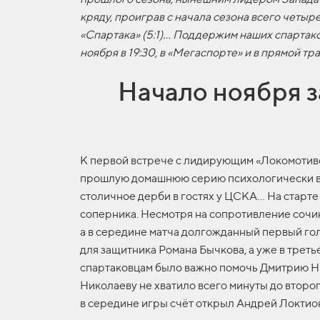
кряду, проиграв с начала сезона всего четыр
«Спартака» (5:1)… Поддержим наших спартако
ноября в 19:30, в «Мегаспорте» и в прямой тр
Начало ноября з
К первой встрече с лидирующим «Локомотиво
прошлую домашнюю серию психологически важн
столичное дерби в гостях у ЦСКА… На старте
соперника. Несмотря на сопротивление сочи
а в середине матча долгожданный первый гол
для защитника Романа Бычкова, а уже в трет
спартаковцам было важно помочь Дмитрию Нико
Николаеву не хватило всего минуты до второг
в середине игры счёт открыл Андрей Локтионо