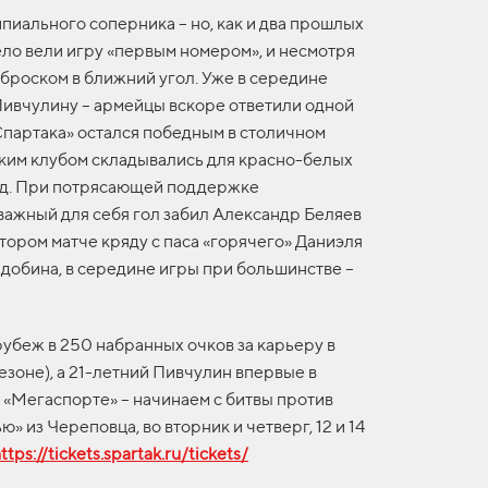
пиального соперника – но, как и два прошлых
мело вели игру «первым номером», и несмотря
 броском в ближний угол. Уже в середине
Пивчулину – армейцы вскоре ответили одной
Спартака» остался победным в столичном
йским клубом складывались для красно-белых
риод. При потрясающей поддержке
важный для себя гол забил Александр Беляев
тором матче кряду с паса «горячего» Даниэля
олдобина, в середине игры при большинстве –
убеж в 250 набранных очков за карьеру в
езоне), а 21-летний Пивчулин впервые в
в «Мегаспорте» – начинаем с битвы против
из Череповца, во вторник и четверг, 12 и 14
ttps://tickets.spartak.ru/tickets/