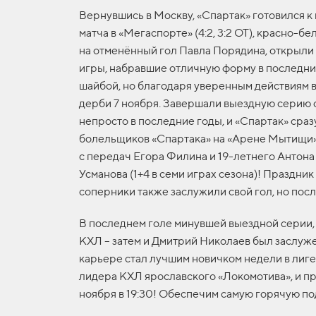
Вернувшись в Москву, «Спартак» готовился к
матча в «Мегаспорте» (4:2, 3:2 ОТ), красно-
на отменённый гол Павла Порядина, открыли 
игры, набравшие отличную форму в последни
шайбой, но благодаря уверенным действиям в
дерби 7 ноября. Завершали выездную серию с
непросто в последние годы, и «Спартак» сра
болельщиков «Спартака» на «Арене Мытищи», 
с передач Егора Филина и 19-летнего Антона
Усманова (1+4 в семи играх сезона)! Праздни
соперники также заслужили свой гол, но посл
В последнем голе минувшей выездной серии,
КХЛ – затем и Дмитрий Николаев был заслуже
карьере стал лучшим новичком недели в лиге!
лидера КХЛ ярославского «Локомотива», и пр
ноября в 19:30! Обеспечим самую горячую п