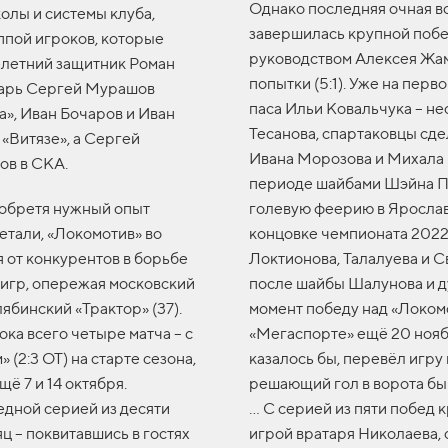
Однако последняя очная вс
олы и системы клуба,
завершилась крупной побе
ппой игроков, которые
руководством Алексея Жам
3-летний защитник Роман
попытки (5:1). Уже на пер
атарь Сергей Мурашов
паса Ильи Ковальчука – не
а», Иван Бочаров и Иван
Тесанова, спартаковцы сде
 «Витязе», а Сергей
Ивана Морозова и Михала 
ов в СКА.
периоде шайбами Шэйна П
 обретя нужный опыт
голевую феерию в Ярослав
етали, «Локомотив» во
концовке чемпионата 2022/
 от конкурентов в борьбе
Локтионова, Талалуева и С
6 игр, опережая московский
после шайбы Шалунова и д
ябинский «Трактор» (37).
момент победу над «Локом
ка всего четыре матча – с
«Мегаспорте» ещё 20 нояб
(2:3 ОТ) на старте сезона,
казалось бы, перевёл игру 
ещё 7 и 14 октября.
решающий гол в ворота бы
едной серией из десяти
… С серией из пяти побед 
ц – поквитавшись в гостях
игрой вратаря Николаева,