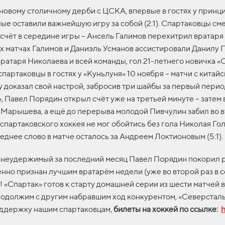
 новому столичному дерби с ЦСКА, впервые в гостях у принци
белые оставили важнейшую игру за собой (2:1). Спартаковцы с
счёт в середине игры – Ансель Галимов перехитрил вратаря
х матчах Галимов и Даниэль Усманов ассистировали Данилу 
ратаря Николаева и всей команды, гол 21-летнего новичка «
партаковцы в гостях у «Куньлуня» 10 ноября – матчи с кита
зу доказал свой настрой, забросив три шайбы за первый пе
Павел Порядин открыл счёт уже на третьей минуте – затем 
 Марышева, а ещё до перерыва молодой Пивчулин забил во в
к спартаковского хоккея не мог обойтись без гола Николая Г
еднее слово в матче осталось за Андреем Локтионовым (5:1).
 неудержимый за последний месяц Павел Порядин покорил р
нно признан лучшим вратарём недели (уже во второй раз в с
 «Спартак» готов к старту домашней серии из шести матчей 
одолжим с другим набравшим ход конкурентом, «Северсталью» 
оддержку нашим спартаковцам,
билеты на хоккей по ссылке:
h