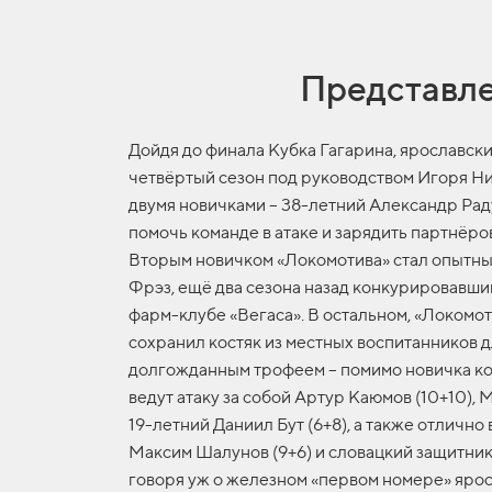
Представле
Дойдя до финала Кубка Гагарина, ярославск
четвёртый сезон под руководством Игоря Ни
двумя новичками – 38-летний Александр Ра
помочь команде в атаке и зарядить партнёр
Вторым новичком «Локомотива» стал опытны
Фрэз, ещё два сезона назад конкурировавш
фарм-клубе «Вегаса». В остальном, «Локомо
сохранил костяк из местных воспитанников д
долгожданным трофеем – помимо новичка ко
ведут атаку за собой Артур Каюмов (10+10), 
19-летний Даниил Бут (6+8), а также отлично
Максим Шалунов (9+6) и словацкий защитник 
говоря уж о железном «первом номере» яро