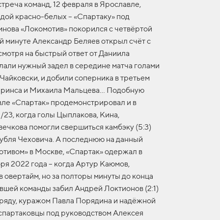
треча команд, 12 февраля в Ярославле,
дой красно-белых – «Спартаку» под
нова «Локомотив» покорился с четвёртой
вой минуте Александр Беляев открыл счёт с
смотря на быстрый ответ от Даниила
лали нужный задел в середине матча голами
Чайковски, и добили соперника в третьем
ринса и Михаила Мальцева… Подобную
ле «Спартак» продемонстрировал и в
23, когда голы Цыплакова, Кина,
вечкова помогли свершиться камбэку (5:3)
убля Чеховича. А последнюю на данный
отивом» в Москве, «Спартак» одержал в
ря 2022 года – когда Артур Каюмов,
в овертайм, но за полторы минуты до конца
вшей команды забил Андрей Локтионов (2:1)
кряду, куражом Павла Порядина и надёжной
 спартаковцы под руководством Алексея