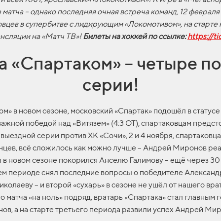
е матча – однако последняя очная встреча команд, 12 феврал
вцев в супербитве с лидирующим «Локомотивом», на старте н
ансляции на «Матч ТВ»!
Билеты на хоккей по ссылке:
https://ti
а «Спартаком» – четыре п
серии!
м» в новом сезоне, московский «Спартак» подошёл в статус
ой победой над «Витязем» (4:3 ОТ), спартаковцам предстоя
 выездной серии против ХК «Сочи», 2 и 4 ноября, спартаковц
нцев, всё сложилось как можно лучше – Андрей Миронов ре
 в новом сезоне покорился Анселю Галимову – ещё через 30 
ьем периоде снял последние вопросы о победителе Александр
лаеву – и второй «сухарь» в сезоне не ушёл от нашего врата
о матча «на ноль» подряд, вратарь «Спартака» стал главным 
в, а на старте третьего периода развили успех Андрей Миро