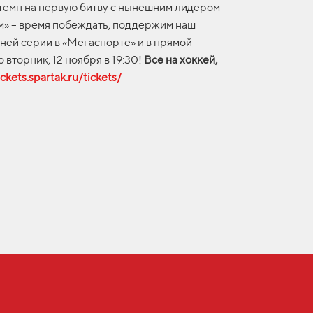
емп на первую битву с нынешним лидером
» – время побеждать, поддержим наш
ней серии в «Мегаспорте» и в прямой
 вторник, 12 ноября в 19:30!
Все на хоккей,
ickets.spartak.ru/tickets/