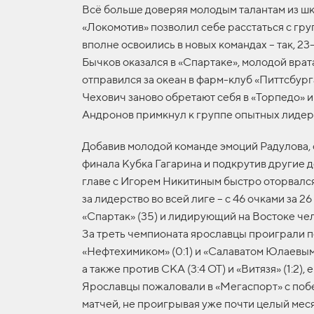
Всё больше доверяя молодым талантам из шк
«Локомотив» позволил себе расстаться с гру
вполне освоились в новых командах – так, 2
Бычков оказался в «Спартаке», молодой вр
отправился за океан в фарм-клуб «Питтсбург
Чехович заново обретают себя в «Торпедо» и
Андронов примкнул к группе опытных лидер
Добавив молодой команде эмоций Радулова,
финала Кубка Гагарина и подкрутив другие д
главе с Игорем Никитиным быстро оторвался
за лидерство во всей лиге – с 46 очками за 2
«Спартак» (35) и лидирующий на Востоке чел
За треть чемпионата ярославцы проиграли по
«Нефтехимиком» (0:1) и «Салаватом Юлаевым» 
а также против СКА (3:4 ОТ) и «Витязя» (1:2), 
Ярославцы пожаловали в «Мегаспорт» с поб
матчей, не проигрывая уже почти целый меся