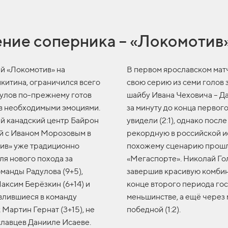
ние соперника – «Локомотив
ий «Локомотив» на
В первом ярославском мат
китина, ограничился всего
свою серию из семи голов з
дулов по-прежнему готов
шайбу Ивана Чеховича – Д
ов необходимыми эмоциями.
за минуту до конца первог
й канадский центр Байрон
увидели (2:1), однако пос
ий с Иваном Морозовым в
рекордную в российской и
тив» уже традиционно
похожему сценарию прошла 
ля нового похода за
«Мегаспорте». Николай Гол
манды Радулова (9+5),
завершив красивую комбин
Максим Берёзкин (6+14) и
конце второго периода гос
 влившиеся в команду
меньшинстве, а ещё через 
Мартин Гернат (3+15), не
победной (1:2).
славцев Данииле Исаеве.