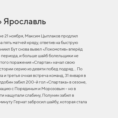
» Ярославль
че 21 ноября, Максим Цыплаков продлил
а пять матчей кряду, ответив на быструю
аниил Бут снова вывел «Локомотив» вперёд
о периода, и больше шайб болельщики не
ле того поражения «Спартак» начал свою
стории серию из девяти побед подряд… По
и третья очная встреча команд, 31 января в
добин забил 200-й гол «Спартака» в сезоне,
ацию с Порядиным и Морозовым – но в
ти нащупали слабину, Полунин забил в
минуту Гернат забросил шайбу, которая стала