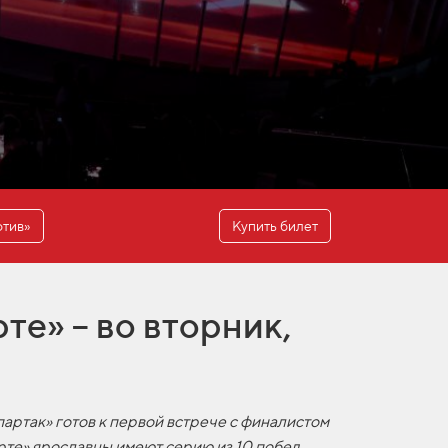
отив»
Купить билет
те» – во вторник,
артак» готов к первой встрече с финалистом
рте» ярославцы имеют серию из 10 побед