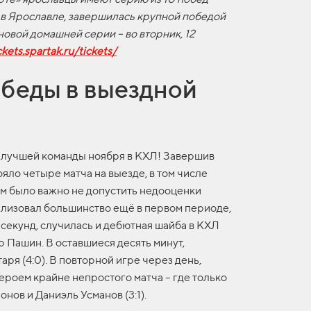
я в Ярославле, завершилась крупной победой
овой домашней серии – во вторник, 12
ckets.spartak.ru/tickets/
обеды в выездной
е лучшей команды ноября в КХЛ! Завершив
ло четыре матча на выезде, в том числе
ам было важно не допустить недооценки
ализовал большинство ещё в первом периоде,
секунд, случилась и дебютная шайба в КХЛ
 Пашин. В оставшиеся десять минут,
ря (4:0). В повторной игре через день,
героем крайне непростого матча – где только
нов и Даниэль Усманов (3:1).