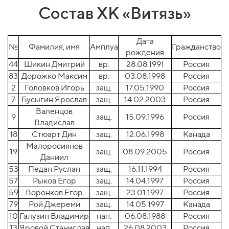
Состав ХК «Витязь»
Дата
№
Фамилия, имя
Амплуа
Гражданство
рождения
44
Шикин Дмитрий
вр.
28.08.1991
Россия
83
Дорожко Максим
вр.
03.08.1998
Россия
2
Головков Игорь
защ.
17.05.1990
Россия
7
Бусыгин Ярослав
защ.
14.02.2003
Россия
Валенцов
9
защ.
15.09.1996
Россия
Владислав
18
Стюарт Дин
защ.
12.06.1998
Канада
Малоросиянов
19
защ.
08.09.2005
Россия
Даниил
53
Педан Руслан
защ.
16.11.1994
Россия
57
Рыков Егор
защ.
14.04.1997
Россия
59
Воронков Егор
защ.
23.01.1997
Россия
79
Рой Джереми
защ.
14.05.1997
Канада
10
Галузин Владимир
нап.
06.08.1988
Россия
13
Яровой Станислав
нап.
26.08.2003
Россия