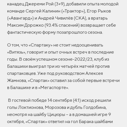
канадец Джереми Рой (3+9), добавили опыта молодой
команде Сергей Калинин («Трактор»), Егор Рыков
(«Авангард») и Андрей Чивилёв (СКА), а вратарь
Максим Дорожко (93.4% спасений) возвращает себе
фантастическую форму позапрошлого сезона.
О том, что «Спартаку» не стоит недооценивать
«Витязь», говорит и опыт очных встреч в последние
годы. В своём успешном сезоне-2022/23, клуб из
Балашихи выиграл три из четырёх матчей против
спартаковцев. Уже под руководством Алексея
Жамнова, «Спартак» оставил за собой первые встречи
в Балашихе и в «Мегаспорте».
В гостевой победе 14 сентября (4:1) исход решили
голы Локтионова, Морозова и дубль Голдобина,
несмотря на шайбу Цицюры – а в домашней игре 9
октября, «Спартак» ответил на гол Барака шайбами