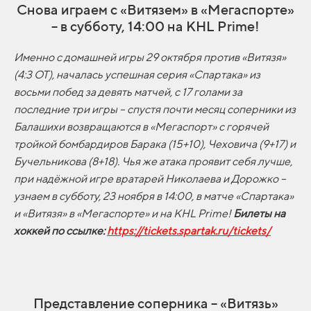
Снова играем с «Витязем» в «Мегаспорте»
– в субботу, 14:00 на KHL Prime!
Именно с домашней игры 29 октября против «Витязя»
(4:3 ОТ), началась успешная серия «Спартака» из
восьми побед за девять матчей, с 17 голами за
последние три игры – спустя почти месяц соперники из
Балашихи возвращаются в «Мегаспорт» с горячей
тройкой бомбардиров Барака (15+10), Чеховича (9+17) и
Бучельникова (8+18). Чья же атака проявит себя лучше,
при надёжной игре вратарей Николаева и Дорожко –
узнаем в субботу, 23 ноября в 14:00, в матче «Спартака»
и «Витязя» в «Мегаспорте» и на
KHL
Prime!
Билеты на
хоккей по ссылке:
https://tickets.spartak.ru/tickets/
Представление соперника – «Витязь»