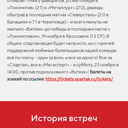
отбирает очки у фаворитов, успев победить
«Локомотив» (2:1) и «Металлург» (2:0), дважды
обыграв в последних матчах «Северсталь» (2:0 в
Балашихе и 7:1 в Череповце) – и всего минуты не
хватило «Витязю» до победы в последнем матче с
«Локомотивом», 19 ноября в Ярославле (1:2 ОТ). В
общем, спартаковцам будет непросто, но с горячей
поддержкой любимых болельщиков нашей команде
всё по плечу – один за всех, и все за одного! Все за
«Спартак», все в «Мегаспорт» – в субботу, 23 ноября в
14:00, против подмосковного «Витязя»!
Билеты на
хоккей по ссылке:
https://tickets.spartak.ru/tickets/
История встреч