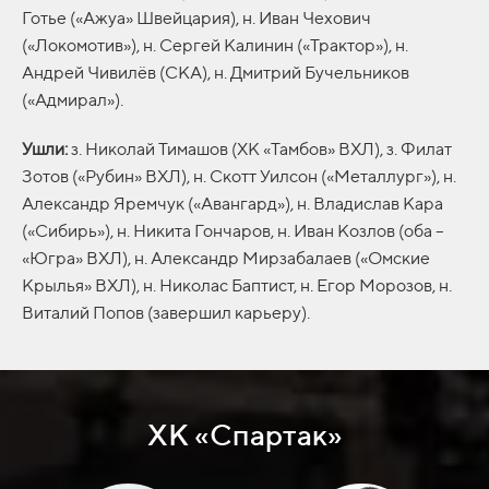
Готье («Ажуа» Швейцария), н. Иван Чехович
(«Локомотив»), н. Сергей Калинин («Трактор»), н.
Андрей Чивилёв (СКА), н. Дмитрий Бучельников
(«Адмирал»).
Ушли:
з. Николай Тимашов (ХК «Тамбов» ВХЛ), з. Филат
Зотов («Рубин» ВХЛ), н. Скотт Уилсон («Металлург»), н.
Александр Яремчук («Авангард»), н. Владислав Кара
(«Сибирь»), н. Никита Гончаров, н. Иван Козлов (оба –
«Югра» ВХЛ), н. Александр Мирзабалаев («Омские
Крылья» ВХЛ), н. Николас Баптист, н. Егор Морозов, н.
Виталий Попов (завершил карьеру).
ХК «Спартак»