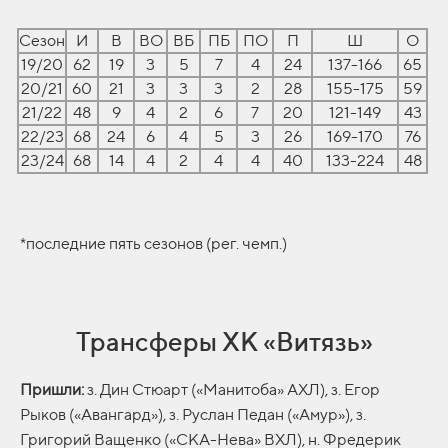
Сезон
И
В
ВО
ВБ
ПБ
ПО
П
Ш
О
19/20
62
19
3
5
7
4
24
137-166
65
20/21
60
21
3
3
3
2
28
155-175
59
21/22
48
9
4
2
6
7
20
121-149
43
22/23
68
24
6
4
5
3
26
169-170
76
23/24
68
14
4
2
4
4
40
133-224
48
*последние пять сезонов (рег. чемп.)
Трансферы ХК «Витязь»
Пришли:
з. Дин Стюарт («Манитоба» АХЛ), з. Егор
Рыков («Авангард»), з. Руслан Педан («Амур»), з.
Григорий Ващенко («СКА-Нева» ВХЛ), н. Фредерик