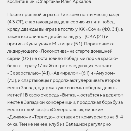
воспитанник «Спартака» Илья Аркалов.
После прошлой игры с «Витязем» почти месяц назад
(4:3 ОТ), спартаковцы выдали серию из пяти побед
кряду, дважды выиграв в гостях у ХК «Сочи» (4:0, 3:1), а
также в столичном дерби на льду у ЦСКА (2:1) и
против «Куньлуня» в Мытищах (5:1). Поражение от
лидирующего «Локомотива» на старте домашней
серии (0:2) не остановило победный порыв красно-
белых – сразу 17 шайб в трёх следующих матчах с
«Северсталью» (4:1), «Адмиралом» (6:1) и «Амуром»
(7:3), и спартаковцы продолжают удерживать второе
место Запада, одержав уже восемь побед за девять
матчей! В свою очередь «Витязь», остаётся на девятом
месте в Западной конференции, продолжая борьбу за
место в плей-офф с «Северсталью», минским
«Динамо» и «Торпедо», отставая от конкурентов на 3-4
очка. Тем не менее, клуб из Балашихи регулярно