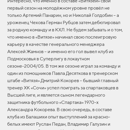
Интересно, что именно в составе «Витязей» свой
первый сезон на молодёжном уровне провёл не
только Артемий Панарин, но и Николай Голдобин – а
уроженец Чехова Герман Рубцов затем дебютировал
за родную команду и в КХЛ. Не будем забывать и о том,
что именно в «Витязе» начинал свою послеигровую
карьеру в качестве генерального менеджера
Алексей Жамнов – и именно его гол вывел клуб из
Подмосковья в Суперлигу в локаутном
сезоне-2004/05. В том же сезоне играл за команду и
один из помощников Павла Десяткова в тренерском
штабе «Витязя» Дмитрий Кокорев – бывший главный
тренер ХК «Сочи» успел поиграть за спартаковцев в
Высшей лиге, и является сыном легендарного
защитника футбольного «Спартака» 1970-х
Александра Кокорева. В свою очередь, в составе
клуба из Балашихи опыт выступлений за красно-
белых имеют Руслан Педан, Владимир Галузин и