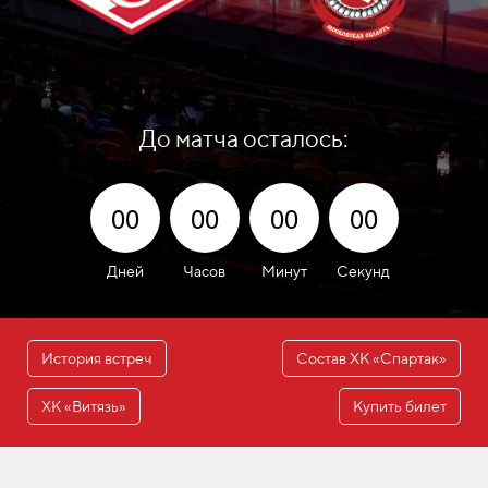
До матча осталось:
00
00
00
00
Дней
Часов
Минут
Секунд
История встреч
Состав ХК «Спартак»
ХК «Витязь»
Купить билет