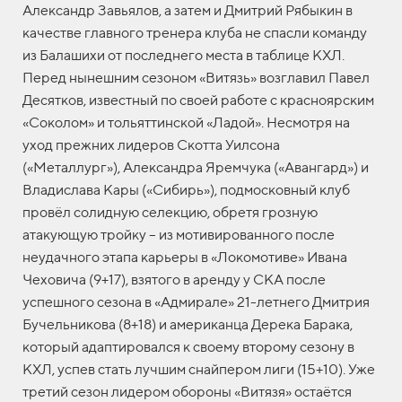
Александр Завьялов, а затем и Дмитрий Рябыкин в
качестве главного тренера клуба не спасли команду
из Балашихи от последнего места в таблице КХЛ.
Перед нынешним сезоном «Витязь» возглавил Павел
Десятков, известный по своей работе с красноярским
«Соколом» и тольяттинской «Ладой». Несмотря на
уход прежних лидеров Скотта Уилсона
(«Металлург»), Александра Яремчука («Авангард») и
Владислава Кары («Сибирь»), подмосковный клуб
провёл солидную селекцию, обретя грозную
атакующую тройку – из мотивированного после
неудачного этапа карьеры в «Локомотиве» Ивана
Чеховича (9+17), взятого в аренду у СКА после
успешного сезона в «Адмирале» 21-летнего Дмитрия
Бучельникова (8+18) и американца Дерека Барака,
который адаптировался к своему второму сезону в
КХЛ, успев стать лучшим снайпером лиги (15+10). Уже
третий сезон лидером обороны «Витязя» остаётся