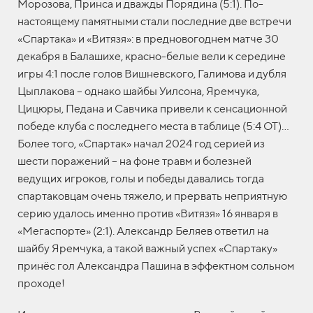
Морозова, Принса и дважды Порядина (5:1). По-
настоящему памятными стали последние две встречи
«Спартака» и «Витязя»: в предновогоднем матче 30
декабря в Балашихе, красно-белые вели к середине
игры 4:1 после голов Вишневского, Галимова и дубля
Цыплакова – однако шайбы Уилсона, Яремчука,
Цицюры, Педана и Савчика привели к сенсационной
победе клуба с последнего места в таблице (5:4 ОТ)...
Более того, «Спартак» начал 2024 год серией из
шести поражений – на фоне травм и болезней
ведущих игроков, голы и победы давались тогда
спартаковцам очень тяжело, и прервать неприятную
серию удалось именно против «Витязя» 16 января в
«Мегаспорте» (2:1). Александр Беляев ответил на
шайбу Яремчука, а такой важный успех «Спартаку»
принёс гол Александра Пашина в эффектном сольном
проходе!