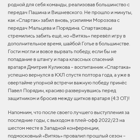
родной для себя команды, реализовав большинство с
передач Пашина и Вишневского. Не прошло и минуты,
как «Спартак» забил вновь, усилиями Морозова с
передач Мальцева и Порядина. Спартаковцы
стремились забить ещё, но «Витязь» перевёл игру в
дополнительное время, шайбой Готье в большинстве.
Гости могли и вовсе вырвать победу, если бы не
попадание в штангу и пара классных спасений
вратаря Дмитрия Куликова – воспитанник «Спартака»
успешно вернулся в КХЛ спустя полтора года, а уже в
овертайме упорной встречи важную победу принёс
Павел Порядин, красиво развернувшись перед
защитником и бросив между щитков вратаря (4:3 ОТ)!
Напомним, что после своего лучшего выступления за
последние годы, с выходом в плей-офф 2022/23 на
шестом месте в Западной конференции,
подмосковный «Витязь» провалил прошлый сезон –