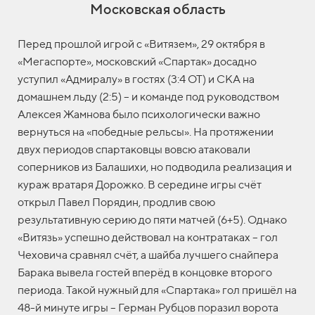
Московская область
Перед прошлой игрой с «Витязем», 29 октября в
«Мегаспорте», московский «Спартак» досадно
уступил «Адмиралу» в гостях (3:4 ОТ) и СКА на
домашнем льду (2:5) – и команде под руководством
Алексея Жамнова было психологически важно
вернуться на «победные рельсы». На протяжении
двух периодов спартаковцы вовсю атаковали
соперников из Балашихи, но подводила реализация и
кураж вратаря Дорожко. В середине игры счёт
открыл Павел Порядин, продлив свою
результативную серию до пяти матчей (6+5). Однако
«Витязь» успешно действовал на контратаках – гол
Чеховича сравнял счёт, а шайба лучшего снайпера
Барака вывела гостей вперёд в концовке второго
периода. Такой нужный для «Спартака» гол пришёл на
48-й минуте игры – Герман Рубцов поразил ворота